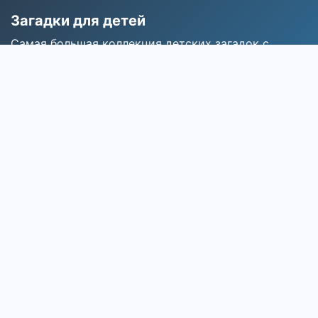
Загадки для детей
Самая большая коллекция детских загадок с
ответами для развития мышления и воображения.
Разделы
Главная
Все загадки
Категории
Поиск
Популярные категории
Про животных
Про природу
Про зиму
Про школу