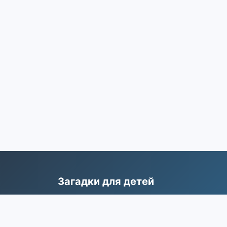
Загадки для детей
Самая большая коллекция детских загад
с ответами для развития мышления и
воображения.