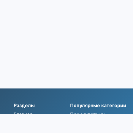
Разделы
Популярные категории
Главная
Про животных
ок
Все загадки
Про природу
Категории
Про зиму