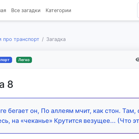
ная
Все загадки
Категории
и про транспорт
Загадка
спорт
Легко
а 8
ге бегает он, По аллеям мчит, как стон. Там, 
есь, на «чеканье» Крутится везущее... (Что эт