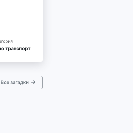
егория
ро транспорт
Все загадки