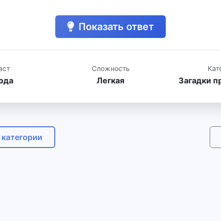
Показать ответ
аст
Сложность
Кат
года
Легкая
Загадки п
 категории