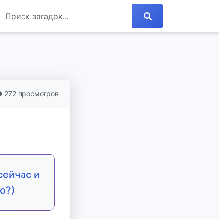
272 просмотров
сейчас и
о?)