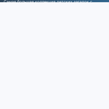
Самая большая коллекция детских загадок с
ответами для развития мышления и воображения.
Разделы
Главная
Все загадки
Категории
Поиск
Популярные категории
Про животных
Про природу
Про зиму
Про школу